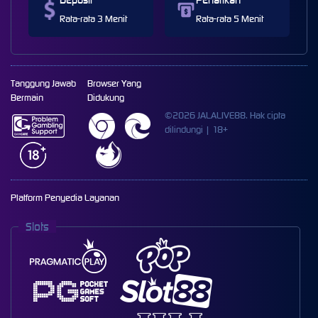
Rata-rata 3 Menit
Rata-rata 5 Menit
Tanggung Jawab
Browser Yang
Bermain
Didukung
©2026 JALALIVE88. Hak cipta
dilindungi | 18+
Platform Penyedia Layanan
Slots