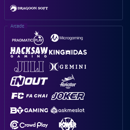
Arcade