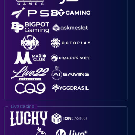
Live Casino