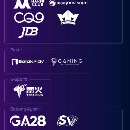
Poker
E-Sports
Sabung Ayam