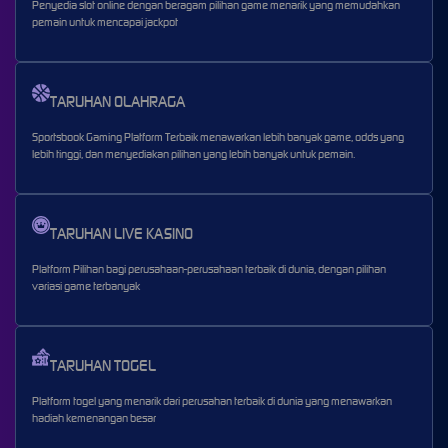
Penyedia slot online dengan beragam pilihan game menarik yang memudahkan
pemain untuk mencapai jackpot
TARUHAN OLAHRAGA
Sportsbook Gaming Platform Terbaik menawarkan lebih banyak game, odds yang
lebih tinggi, dan menyediakan pilihan yang lebih banyak untuk pemain.
TARUHAN LIVE KASINO
Platform Pilihan bagi perusahaan-perusahaan terbaik di dunia, dengan pilihan
variasi game terbanyak
TARUHAN TOGEL
Platform togel yang menarik dari perusahan terbaik di dunia yang menawarkan
hadiah kemenangan besar