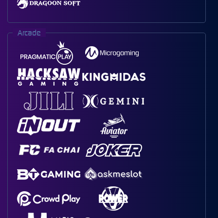
Arcade